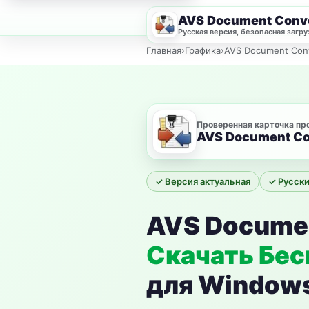
AVS Document Conv
Русская версия, безопасная загру
Главная
›
Графика
›
AVS Document Conv
Проверенная карточка п
AVS Document Co
✓ Версия актуальная
✓ Русск
AVS Documen
Скачать Бес
для Window