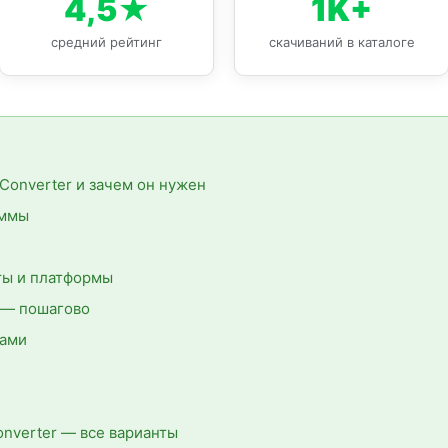
4,5★
1K+
средний рейтинг
скачиваний в каталоге
Converter и зачем он нужен
аммы
ы и платформы
ь — пошагово
вами
nverter — все варианты