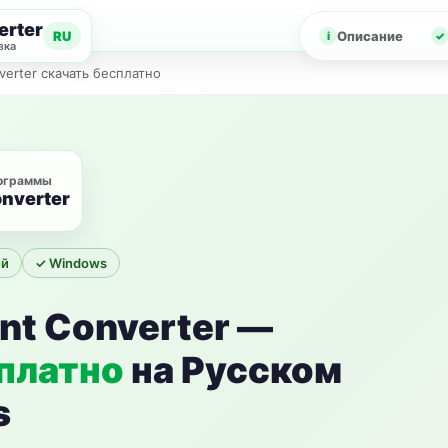
erter
RU
Описание
зка
erter скачать бесплатно
рограммы
nverter
ий
✓ Windows
t Converter —
платно
на Русском
s