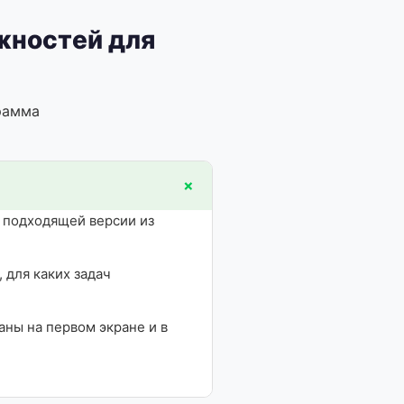
жностей для
рамма
+
к подходящей версии из
 для каких задач
ны на первом экране и в