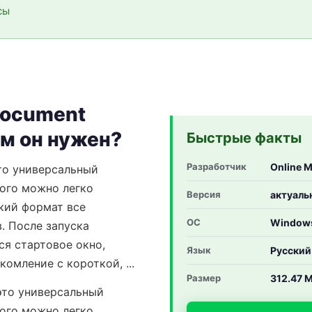
сы
Document
ем он нужен?
Быстрые факты
Разработчик
Online M
то универсальный
ого можно легко
Версия
актуаль
кий формат все
ОС
Window
. После запуска
ся стартовое окно,
Язык
Русский
омление с короткой, ...
Размер
312.47 
то универсальный
ого можно легко