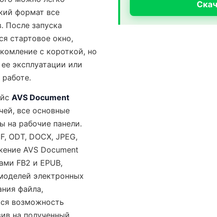
Скач
кий формат все
. После запуска
ся стартовое окно,
комление с короткой, но
 ее эксплуатации или
 работе.
ейс
AVS Document
ей, все основные
 на рабочие панели.
, ODT, DOCX, JPEG,
ожение AVS Document
ами FB2 и EPUB,
 моделей электронных
ания файла,
тся возможность
вив на полученный