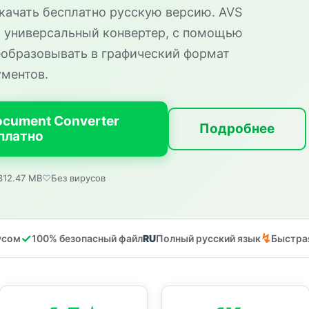
качать бесплатно русскую версию. AVS
о универсальный конвертер, с помощью
еобразовывать в графический формат
ументов.
ocument Converter
Подробнее
платно
312.47 MB
Без вирусов
усом
100% безопасный файл
Полный русский язык
Быстра