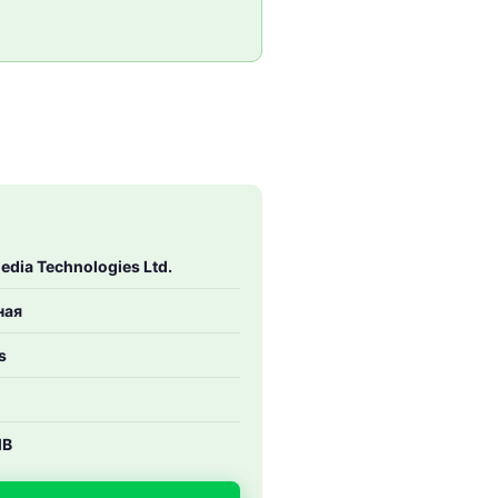
edia Technologies Ltd.
ная
s
MB